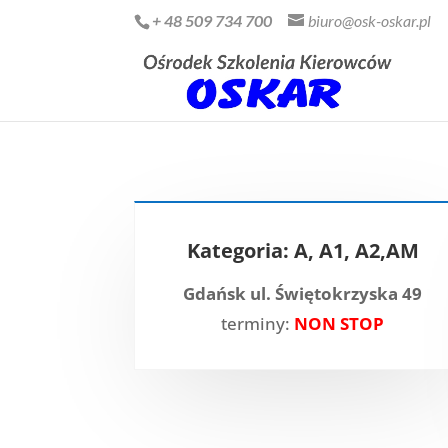
+ 48 509 734 700
biuro@osk-oskar.pl
Kategoria: A, A1, A2,AM
Gdańsk ul. Świętokrzyska 49
terminy:
NON STOP