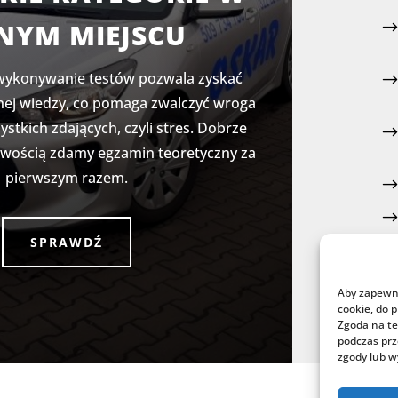
NYM MIEJSCU
wykonywanie testów pozwala zyskać
ej wiedzy, co pomaga zwalczyć wroga
stkich zdających, czyli stres. Dobrze
twością zdamy egzamin teoretyczny za
pierwszym razem.
SPRAWDŹ
Aby zapewnić
cookie, do 
Zgoda na te
podczas prz
zgody lub w