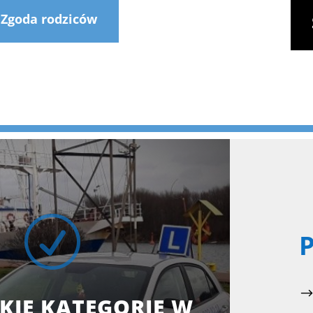
Zgoda rodziców
R
P
KIE KATEGORIE W