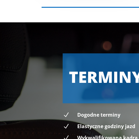
TERMIN
N
Dogodne terminy
N
Elastyczne godziny jazd
N
Wykwalifikowana kadra